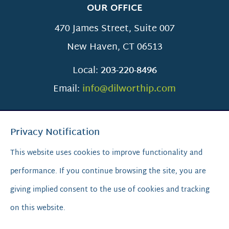
OUR OFFICE
470 James Street, Suite 007
New Haven
,
CT
06513
Local:
203-220-8496
Email:
info@dilworthip.com
Privacy Notification
This website uses cookies to improve functionality and
performance. If you continue browsing the site, you are
SCROLL TO TOP
giving implied consent to the use of cookies and tracking
on this website.
© 2026
Dilworth IP.
All Rights Reserved.
Privacy Policy
|
Sitemap